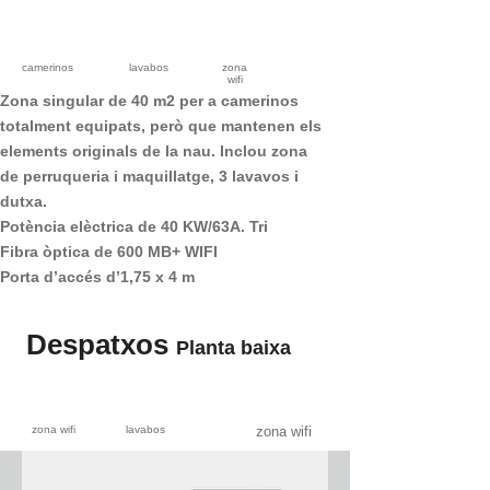
camerinos
lavabos
zona
wifi
Zona singular de 40 m2 per a camerinos
totalment equipats, però que mantenen els
elements originals de la nau. Inclou zona
de perruqueria i maquillatge, 3 lavavos i
dutxa.
Potència elèctrica de 40 KW/63A. Tri
Fibra òptica de 600 MB+ WIFI
Porta d’accés d’1,75 x 4 m
Despatxos
Planta baixa
zona wifi
lavabos
zona wifi