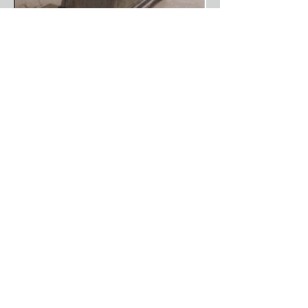
Creació. Producció.
Formació
Rodatges. Shootings. Assajos i creacions
d'Arts Escèniques, tallers de formació.
Presentacions de producte. Conferències.
Workshops.
Serveis adicionals
Lloguer attrezzo i mobiliari. Servei de
pintura sala filatura. Servei neteja.
Possibilitat allotjament en hotel a 4 min.
de Cal Berenguer
Càtering extern.
Floristeria i decoració.