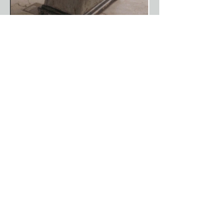
Creación. Producción.
Formación
Rodajes. Shootings. Ensayos y
creaciones de Artes Escénicas, talleres de
formación. Presentaciones de producto.
Conferencias. Workshops.
Servicios adicionales
Alquiler atrezzo y mobiliario. Servicio
de pintura sala hilatura. Servicio
limpieza.
Posibilidad de alojamiento en hotel a 4
min. de Cal Berenguer
Catering externo.